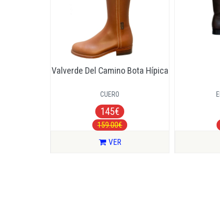
Valverde Del Camino Bota Hípica
CUERO
145€
159.00€
VER