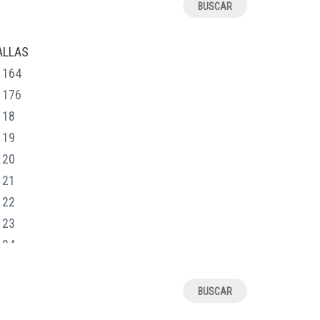
ALLAS
164
176
18
19
20
21
22
23
24
25
t)
26
27