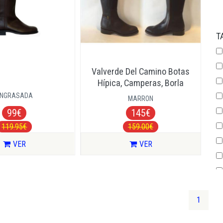
T
Valverde Del Camino Botas
Hípica, Camperas, Borla
ENGRASADA
MARRON
99€
145€
119.95€
159.00€
VER
VER
(curren
1