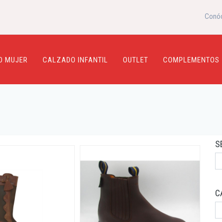
Conó
O MUJER
CALZADO INFANTIL
OUTLET
COMPLEMENTOS
S
C