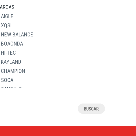
28
ARCAS
29
AIGLE
30
XQSI
31
NEW BALANCE
32
BOAONDA
33
HI-TEC
34
KAYLAND
35
CHAMPION
36
SOCA
37
SANDALS
38
RELAX4JOU
39
JAVER
4
ALCALDE
40
ASOLO
41
J.HAYBER