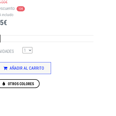
5.00€
escuento:
10€
A incluido
5€
NIDADES
AÑADIR AL CARRITO
OTROS COLORES