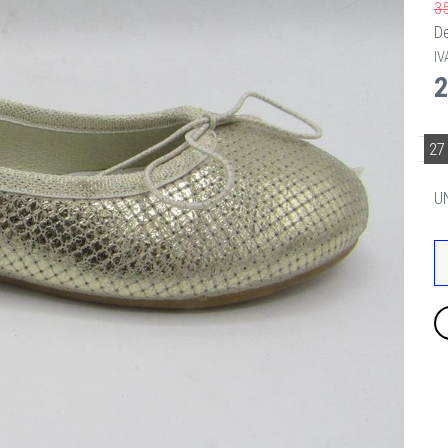
3
D
IV
2
27
U