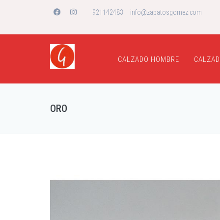
921142483
info@zapatosgomez.com
CALZADO HOMBRE
CALZAD
ORO