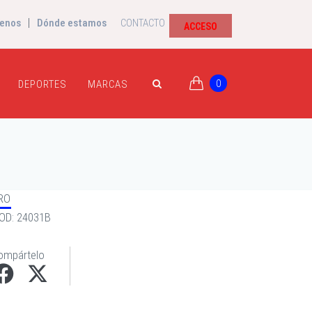
|
enos
Dónde estamos
CONTACTO
ACCESO
0
DEPORTES
MARCAS
RO
OD: 24031B
ompártelo